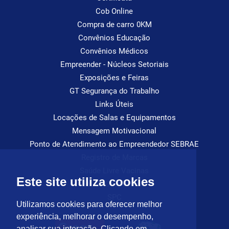
Cob Online
Compra de carro 0KM
Convênios Educação
Convênios Médicos
Empreender - Núcleos Setoriais
Exposições e Feiras
GT Segurança do Trabalho
Links Úteis
Locações de Salas e Equipamentos
Mensagem Motivacional
Ponto de Atendimento ao Empreendedor SEBRAE
Registro de Marcas
Saúde Livre Vacinas
Este site utiliza cookies
Saúde Ocupacional
SPC
Utilizamos cookies para oferecer melhor
experiência, melhorar o desempenho,
analisar sua interação. Clicando em