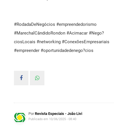
#RodadaDeNegócios
#empreendedorismo
#MarechalCândidoRondon
#Acimacar
#Nego?
ciosLocais
#networking
#ConexõesEmpresariais
#empreender
#oportunidadedenego?cios
Por
Revista Especiais - João Livi
Publicado em 10/06/2025 - 08:40