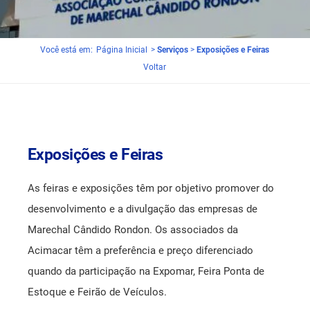
Núcleo Rondon.IT
Cob Online
Você está em:
Página Inicial
>
Serviços
>
Exposições e Feiras
Núcleo de Contabilidade
Compra de carro 0KM
Voltar
Núcleo Moveleiro
Convênios Educação
Convênios Médicos
Exposições e Feiras
Empreender - Núcleos Setoriais
As feiras e exposições têm por objetivo promover do
Exposições e Feiras
desenvolvimento e a divulgação das empresas de
Marechal Cândido Rondon. Os associados da
GT Segurança do Trabalho
Acimacar têm a preferência e preço diferenciado
quando da participação na Expomar, Feira Ponta de
Links Úteis
Estoque e Feirão de Veículos.
Locações de Salas e Equipamentos