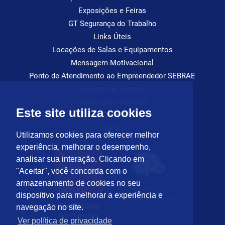
Exposições e Feiras
GT Segurança do Trabalho
Links Úteis
Locações de Salas e Equipamentos
Mensagem Motivacional
Ponto de Atendimento ao Empreendedor SEBRAE
Registro de Marcas
Saúde Livre Vacinas
Este site utiliza cookies
Saúde Ocupacional
SPC
Utilizamos cookies para oferecer melhor
experiência, melhorar o desempenho,
analisar sua interação. Clicando em
"Aceitar", você concorda com o
armazenamento de cookies no seu
dispositivo para melhorar a experiência e
navegação no site.
Ver política de privacidade