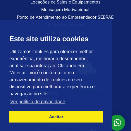
Locações de Salas e Equipamentos
Mensagem Motivacional
Ponto de Atendimento ao Empreendedor SEBRAE
Registro de Marcas
Saúde Livre Vacinas
Este site utiliza cookies
Saúde Ocupacional
SPC
Utilizamos cookies para oferecer melhor
experiência, melhorar o desempenho,
analisar sua interação. Clicando em
"Aceitar", você concorda com o
armazenamento de cookies no seu
dispositivo para melhorar a experiência e
navegação no site.
Ver política de privacidade
Aceitar
Copyright 2026 © ACIMACAR
Tecnologia e desenvolvimento