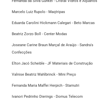
Fernanda da Silva Gunkel - Cristal Vidros e Aquários
Marcelo Luiz Rupolo - Maqtripas
Eduarda Carolini Hickmann Calegari - Beto Marcas
Beatriz Zorzo Boll - Center Modas
Joseane Carine Braun Marçal de Araújo - Sandra's
Confecções
Elton Jacó Scheible - JF Materiais de Construção
Valnise Beatriz Wahlbrinck - Mini Preço
Fernanda Maria Maffei Herpich - Starnutri
Ivanori Pedrinho Dierings - Domus Telecom