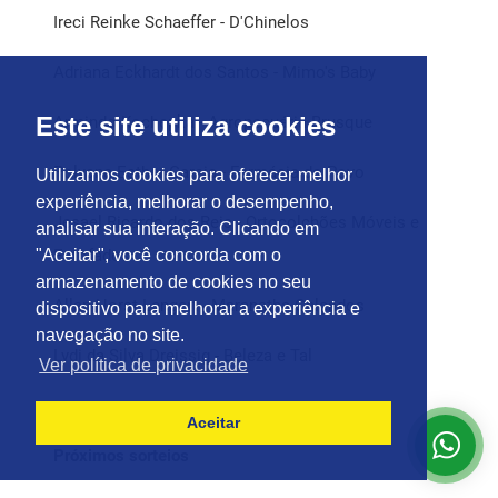
Ireci Reinke Schaeffer - D'Chinelos
Adriana Eckhardt dos Santos - Mimo's Baby
Este site utiliza cookies
Armindo Kochepka - Agropecuária Brusque
Polyana Esther Garcia - Farmácia do Povo
Utilizamos cookies para oferecer melhor
experiência, melhorar o desempenho,
Jesael Ricardo dos Reis - Ortocolchões Móveis e
analisar sua interação. Clicando em
Estofados
"Aceitar", você concorda com o
armazenamento de cookies no seu
Allan Horst Lengert - Maranatha Calçados
dispositivo para melhorar a experiência e
navegação no site.
Lydi da Silva Dreissig - Beleza e Tal
Ver política de privacidade
Aceitar
Próximos sorteios